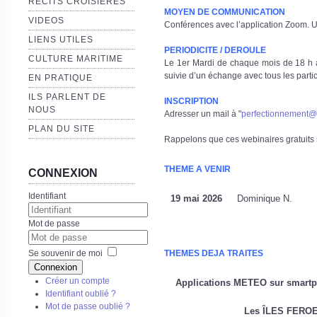
RECITS CROISIERES
MOYEN DE COMMUNICATION
VIDEOS
Conférences avec l’application Zoom. Un
LIENS UTILES
PERIODICITE / DEROULE
CULTURE MARITIME
Le 1er Mardi de chaque mois de 18 h à
suivie d’un échange avec tous les partic
EN PRATIQUE
ILS PARLENT DE
INSCRIPTION
NOUS
Adresser un mail à "
perfectionnement@gi
PLAN DU SITE
Rappelons que ces webinaires gratuits s
THEME A VENIR
CONNEXION
Identifiant
19 mai 2026
Dominique N.
Mot de passe
Se souvenir de moi
THEMES DEJA TRAITES
Connexion
Créer un compte
Applications METEO sur smartp
Identifiant oublié ?
Mot de passe oublié ?
Les ÎLES FERO