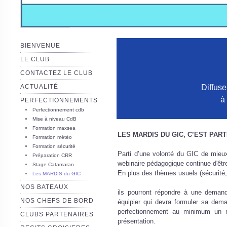
BIENVENUE
LE CLUB
CONTACTEZ LE CLUB
ACTUALITÉ
Diffuse
à
PERFECTIONNEMENTS
Perfectionnement cdb
Mise à niveau CdB
Formation maxsea
LES MARDIS DU GIC, C’EST PARTI
Formation météo
Formation sécurité
Parti d’une volonté du GIC de mieux
Préparation CRR
webinaire pédagogique continue d'être
Stage Catamaran
En plus des thèmes usuels (sécurité,
Les MARDIS du GIC
NOS BATEAUX
ils pourront répondre à une demand
NOS CHEFS DE BORD
équipier qui devra formuler sa dem
perfectionnement au minimum un m
CLUBS PARTENAIRES
présentation.