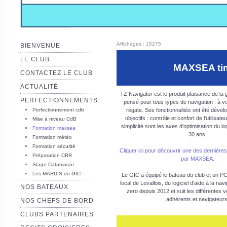
Affichages : 15275
BIENVENUE
LE CLUB
MAXSEA time
CONTACTEZ LE CLUB
ACTUALITÉ
TZ Navigator est le produit plaisance de
PERFECTIONNEMENTS
pensé pour tous types de navigation : à vo
Perfectionnement cdb
régate. Ses fonctionnalités ont été déve
objectifs : contrôle et confort de l'utilisateu
Mise à niveau CdB
simplicité sont les axes d'optimisation du lo
Formation maxsea
30 ans.
Formation météo
Formation sécurité
Cliquer ici pour découvrir une des dernièr
Préparation CRR
par MAXSEA.
Stage Catamaran
Les MARDIS du GIC
Le GIC a équipé le bateau du club et un PC
local de Levallois, du logiciel d'aide à la n
NOS BATEAUX
zero depuis 2012 et suit les différentes
adhérents et navigateurs
NOS CHEFS DE BORD
CLUBS PARTENAIRES