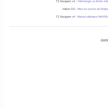
TZ Navigator v4 -
Télécharger un fichier mét
Iridium GO -
Mise en service de l'Iirid
TZ Navigator v4 -
Manuel utilisateur MAXSE
Jooml