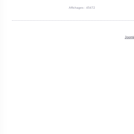
Affichages : 45472
Jooml