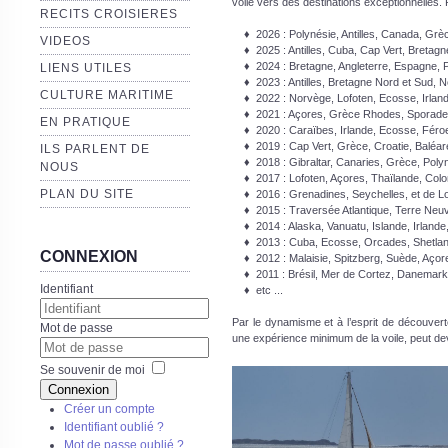
voile vers des destinations exceptionnelles
RECITS CROISIERES
♦ 2026 : Polynésie, Antilles, Canada, Grè
VIDEOS
♦ 2025 : Antilles, Cuba, Cap Vert, Bretagn
♦ 2024 : Bretagne, Angleterre, Espagne, Por
LIENS UTILES
♦ 2023 : Antilles, Bretagne Nord et Sud, No
CULTURE MARITIME
♦ 2022 : Norvège, Lofoten, Ecosse, Irlande
♦ 2021 : Açores, Grèce Rhodes, Sporades, 
EN PRATIQUE
♦ 2020 : Caraïbes, Irlande, Ecosse, Féroe, 
♦ 2019 : Cap Vert, Grèce, Croatie, Baléar
ILS PARLENT DE
♦ 2018 : Gibraltar, Canaries, Grèce, Polyné
NOUS
♦ 2017 : Lofoten, Açores, Thaïlande, Colomb
PLAN DU SITE
♦ 2016 : Grenadines, Seychelles, et de Lon
♦ 2015 : Traversée Atlantique, Terre Neuve
♦ 2014 : Alaska, Vanuatu, Islande, Irlande, 
♦ 2013 : Cuba, Ecosse, Orcades, Shetlan
CONNEXION
♦ 2012 : Malaisie, Spitzberg, Suède, Açor
♦ 2011 : Brésil, Mer de Cortez, Danemark,
Identifiant
♦ etc ...
Par le dynamisme et à l’esprit de découve
Mot de passe
une expérience minimum de la voile, peut d
Se souvenir de moi
Connexion
Créer un compte
Identifiant oublié ?
Mot de passe oublié ?