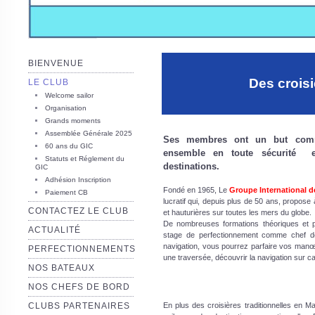
BIENVENUE
Des croisi
LE CLUB
Welcome sailor
Organisation
Grands moments
Assemblée Générale 2025
Ses membres ont un but commu
60 ans du GIC
ensemble en toute sécurité e
Statuts et Réglement du
destinations.
GIC
Adhésion Inscription
Fondé en 1965, Le
Groupe International d
Paiement CB
lucratif qui, depuis plus de 50 ans, propose
CONTACTEZ LE CLUB
et hauturières sur toutes les mers du globe.
De nombreuses formations théoriques et pr
ACTUALITÉ
stage de perfectionnement comme chef de 
navigation, vous pourrez parfaire vos man
PERFECTIONNEMENTS
une traversée, découvrir la navigation sur 
NOS BATEAUX
NOS CHEFS DE BORD
CLUBS PARTENAIRES
En plus des croisières traditionnelles en 