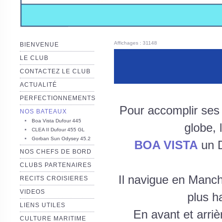
Affichages : 31148
BIENVENUE
LE CLUB
CONTACTEZ LE CLUB
ACTUALITÉ
PERFECTIONNEMENTS
Pour accomplir ses
NOS BATEAUX
Boa Vista Dufour 445
globe, 
CLEA II Dufour 455 GL
Gorban Sun Odysey 45.2
BOA VISTA
un D
NOS CHEFS DE BORD
CLUBS PARTENAIRES
Il navigue en Manch
RECITS CROISIERES
VIDEOS
plus h
LIENS UTILES
En avant et arriè
CULTURE MARITIME