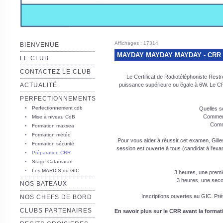
Affichages : 17314
BIENVENUE
MAYDAY MAYDAY MAYDAY - CRR obli
LE CLUB
CONTACTEZ LE CLUB
Le Certificat de Radiotéléphoniste Restre
ACTUALITÉ
puissance supérieure ou égale à 6W. Le CR
PERFECTIONNEMENTS
Perfectionnement cdb
Quelles s
Comment
Mise à niveau CdB
Comm
Formation maxsea
Formation météo
Pour vous aider à réussir cet examen, Gil
Formation sécurité
session est ouverte à tous (candidat à l'e
Préparation CRR
Stage Catamaran
Les MARDIS du GIC
3 heures, une premi
3 heures, une seco
NOS BATEAUX
Inscriptions ouvertes au GIC. Prév
NOS CHEFS DE BORD
CLUBS PARTENAIRES
En savoir plus sur le CRR avant la forma