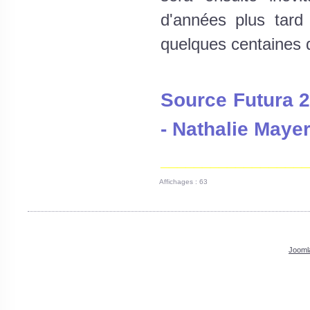
d'années plus tard
quelques centaines d
Source Futura 2
- Nathalie Maye
__________________
Affichages : 63
Jooml